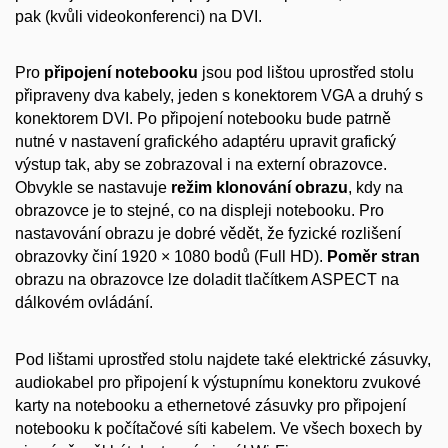
pak (kvůli videokonferenci) na DVI.
Pro
připojení notebooku
jsou pod lištou uprostřed stolu
připraveny dva kabely, jeden s konektorem VGA a druhý s
konektorem DVI. Po připojení notebooku bude patrně
nutné v nastavení grafického adaptéru upravit grafický
výstup tak, aby se zobrazoval i na externí obrazovce.
Obvykle se nastavuje
režim klonování obrazu
, kdy na
obrazovce je to stejné, co na displeji notebooku. Pro
nastavování obrazu je dobré vědět, že fyzické rozlišení
obrazovky činí 1920 × 1080 bodů (Full HD).
Poměr stran
obrazu na obrazovce lze doladit tlačítkem ASPECT na
dálkovém ovládání.
Pod lištami uprostřed stolu najdete také elektrické zásuvky,
audiokabel pro připojení k výstupnímu konektoru zvukové
karty na notebooku a ethernetové zásuvky pro připojení
notebooku k počítačové síti kabelem. Ve všech boxech by