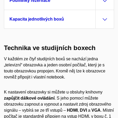
Podmínky rezervace
Kapacita jednotlivých boxů
Technika ve studijních boxech
V každém ze čtyř studijních boxů se nachází jedna
„televizní“ obrazovka a jeden osobní počítač, který je s
touto obrazovkou propojen. Kromě něj lze k obrazovce
rovněž připojit i vlastní notebook.
K nastavení obrazovky si můžete u obsluhy knihovny
zapůjčit dálkové ovládání
. S jeho pomocí můžete
obrazovku zapnout a vypnout a nastavit zdroj obrazového
signálu – vybírá se ze tří vstupů –
HDMI
,
DVI
a
VGA
. Místní
počítač je standardně připojen na vstup HDMI, v boxu č. 1