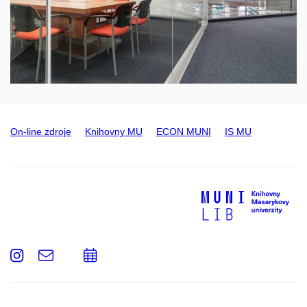
On-line zdroje
Knihovny MU
ECON MUNI
IS MU
Instagram
e-
Přidat
Email
mail
do
kalendáře