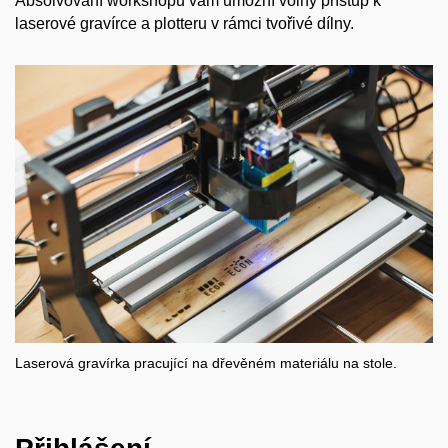
Absolvování workshopu vám umožní volný přístup k
laserové gravírce a plotteru v rámci tvořivé dílny.
Laserová gravírka pracující na dřevěném materiálu na stole.