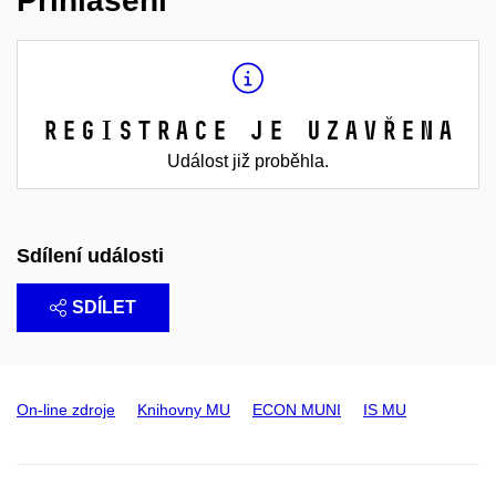
Přihlášení
Registrace je uzavřena
Událost již proběhla.
Sdílení události
SDÍLET
On-line zdroje
Knihovny MU
ECON MUNI
IS MU