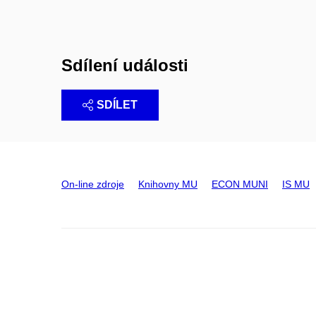
Sdílení události
SDÍLET
On-line zdroje
Knihovny MU
ECON MUNI
IS MU