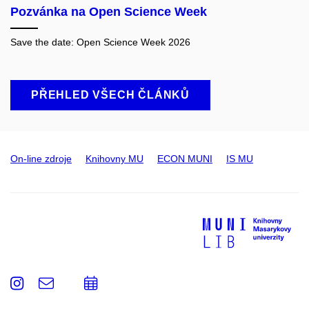
Pozvánka na Open Science Week
Save the date: Open Science Week 2026​
PŘEHLED VŠECH ČLÁNKŮ
On-line zdroje
Knihovny MU
ECON MUNI
IS MU
Instagram
e-
Přidat
Email
mail
do